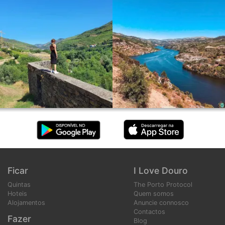
Ficar
I Love Douro
Quintas
The Porto Protocol
Hoteis
Quem somos
Alojamentos
Anuncie connosco
Contactos
Fazer
Blog