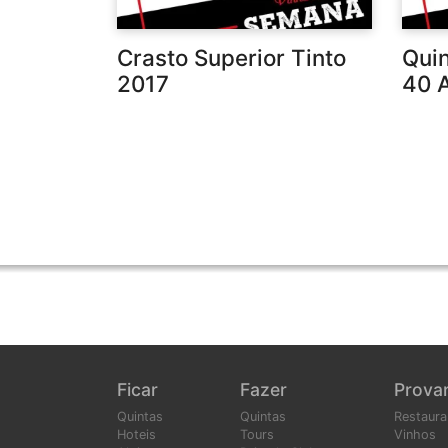
Crasto Superior Tinto
Qui
2017
40 
Ficar
Fazer
Prova
Quintas
Quintas
Restaura
Hoteis
Tours
Vinhos