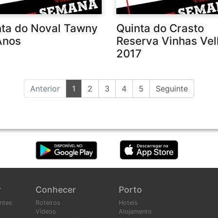
nta do Noval Tawny
Quinta do Crasto
Anos
Reserva Vinhas Ve
2017
(current)
Anterior
1
2
3
4
5
Seguinte
r
Conhecer
Porto
ntes
Roteiros
Hoteis
Videos
Alojamento