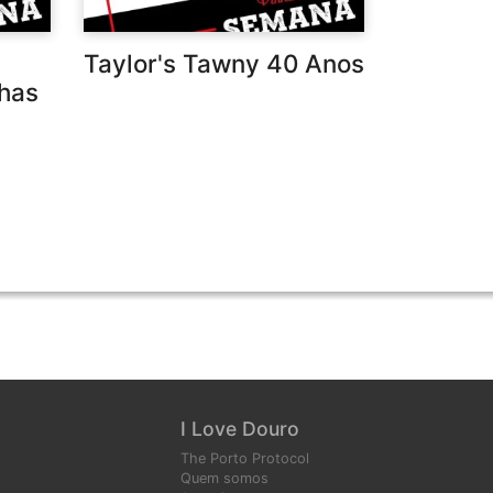
Taylor's Tawny 40 Anos
lhas
I Love Douro
The Porto Protocol
Quem somos