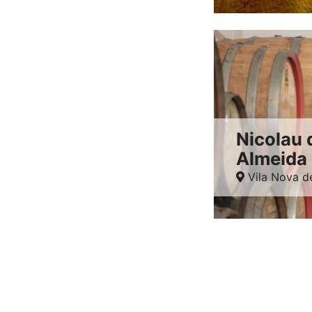
Nicolau 
Almeida
Vila Nova d