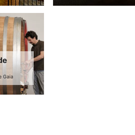
de
e Gaia