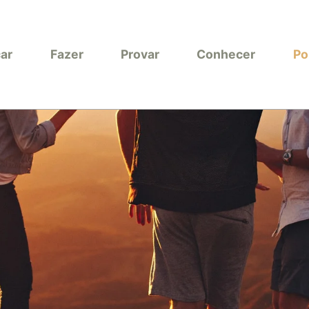
car
Fazer
Provar
Conhecer
Po