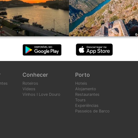
r
Conhecer
Porto
ntes
Roteiros
Hoteis
Videos
Alojamento
Vinhos I Love Douro
Restaurantes
Tours
Experiências
Passeios de Barco