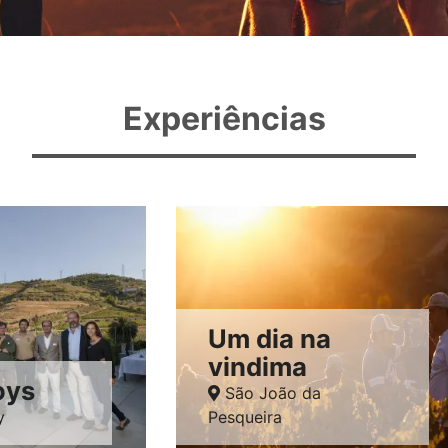
Experiências
Um dia na
vindima
oys
São João da
y
Pesqueira