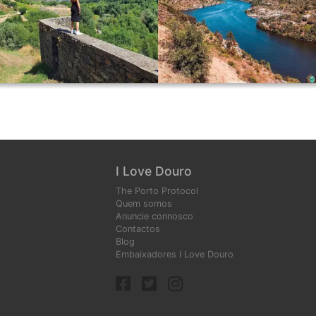
I Love Douro
The Porto Protocol
Quem somos
Anuncie connosco
Contactos
Blog
Embaixadores I Love Douro