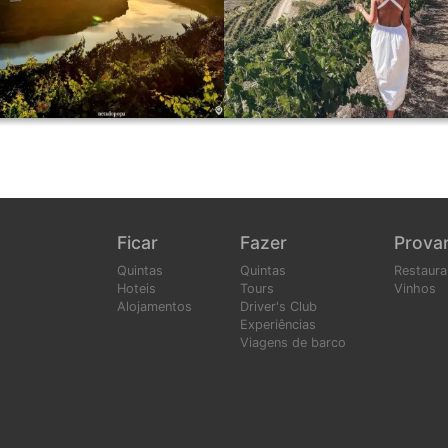
Ficar
Fazer
Prova
Quintas
Quintas
Restaura
Hoteis
Tours
Vinhos
Alojamentos
Driver's Club
Experiências
Viagens de barco