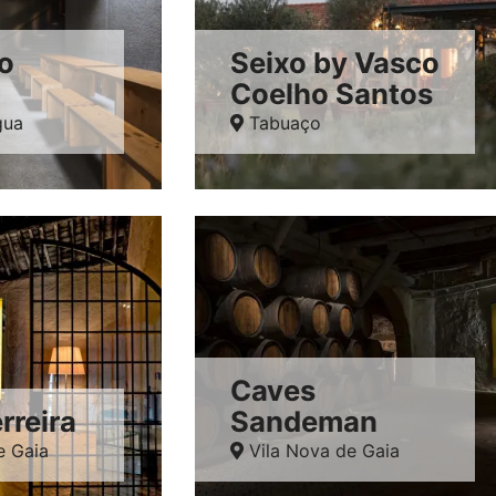
o
Seixo by Vasco
Coelho Santos
gua
Tabuaço
Caves
rreira
Sandeman
e Gaia
Vila Nova de Gaia