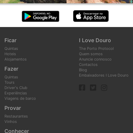
Ficar
I Love Douro
Quintas
The Porto Protocol
Hoteis
Quem somos
Alojamentos
Anuncie connosco
Contactos
Fazer
Blog
Embaixadores I Love Douro
Quintas
Tours
Driver's Club
Experiências
Viagens de barco
Provar
Restaurantes
Vinhos
Conhecer