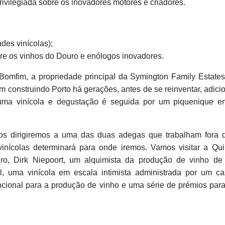
ivilegiada sobre os inovadores motores e criadores.
ades vinícolas);
re os vinhos do Douro e enólogos inovadores.
 Bomfim, a propriedade principal da Symington Family Estate
em construindo Porto há gerações, antes de se reinventar, adic
 uma vinícola e degustação é seguida por um piquenique en
s dirigiremos a uma das duas adegas que trabalham fora d
vinícolas determinará para onde iremos. Vamos visitar a Qu
uro, Dirk Niepoort, um alquimista da produção de vinho de
l, uma vinícola em escala intimista administrada por um ca
onal para a produção de vinho e uma série de prémios para