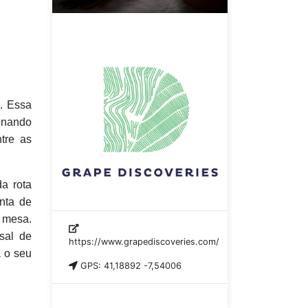
s. Essa
ionando
tre as
a rota
inta de
 mesa.
sal de
https://www.grapediscoveries.com/
 o seu
GPS: 41,18892 -7,54006