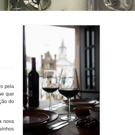
is pela
ue que
ação do
a nova
 vinhos