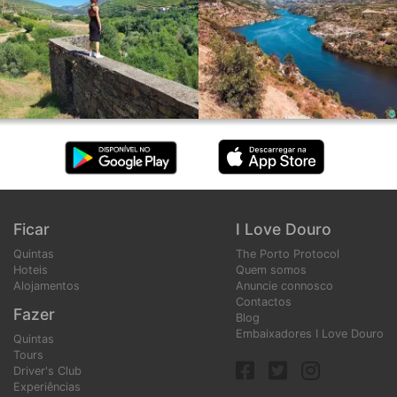
Ficar
I Love Douro
Quintas
The Porto Protocol
Hoteis
Quem somos
Alojamentos
Anuncie connosco
Contactos
Fazer
Blog
Embaixadores I Love Douro
Quintas
Tours
Driver's Club
Experiências