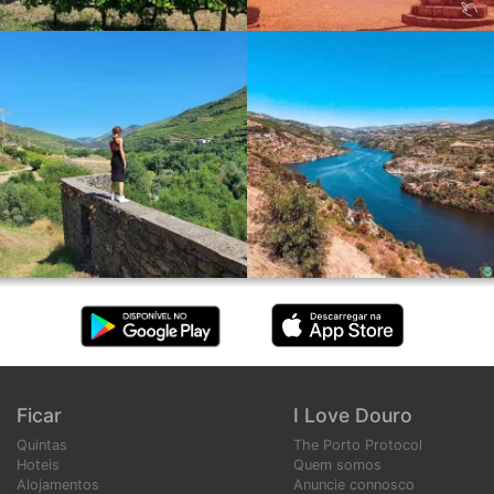
Ficar
I Love Douro
Quintas
The Porto Protocol
Hoteis
Quem somos
Alojamentos
Anuncie connosco