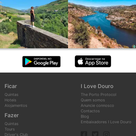
Ficar
I Love Douro
Quintas
The Porto Protocol
Hoteis
Quem somos
Alojamentos
Anuncie connosco
Contactos
Fazer
Blog
Embaixadores I Love Douro
Quintas
Tours
Driver's Club