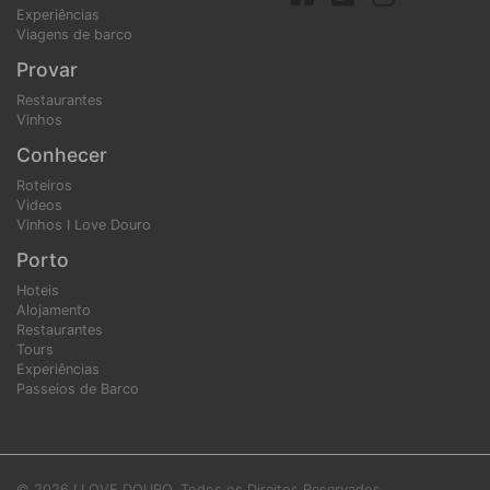
Experiências
Viagens de barco
Provar
Restaurantes
Vinhos
Conhecer
Roteiros
Videos
Vinhos I Love Douro
Porto
Hoteis
Alojamento
Restaurantes
Tours
Experiências
Passeios de Barco
© 2026 I LOVE DOURO. Todos os Direitos Reservados