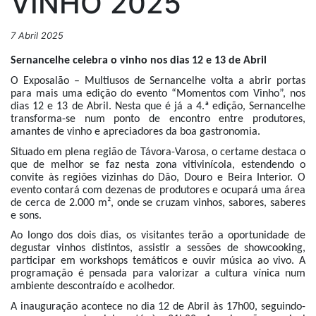
VINHO 2025
7 Abril 2025
Sernancelhe celebra o vinho nos dias 12 e 13 de Abril
O Exposalão – Multiusos de Sernancelhe volta a abrir portas
para mais uma edição do evento “Momentos com Vinho”, nos
dias 12 e 13 de Abril. Nesta que é já a 4.ª edição, Sernancelhe
transforma-se num ponto de encontro entre produtores,
amantes de vinho e apreciadores da boa gastronomia.
Situado em plena região de Távora-Varosa, o certame destaca o
que de melhor se faz nesta zona vitivinícola, estendendo o
convite às regiões vizinhas do Dão, Douro e Beira Interior. O
evento contará com dezenas de produtores e ocupará uma área
de cerca de 2.000 m², onde se cruzam vinhos, sabores, saberes
e sons.
Ao longo dos dois dias, os visitantes terão a oportunidade de
degustar vinhos distintos, assistir a sessões de showcooking,
participar em workshops temáticos e ouvir música ao vivo. A
programação é pensada para valorizar a cultura vínica num
ambiente descontraído e acolhedor.
A inauguração acontece no dia 12 de Abril às 17h00, seguindo-