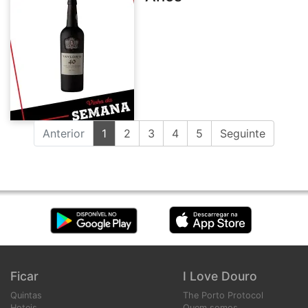
(current)
Anterior
1
2
3
4
5
Seguinte
Ficar
I Love Douro
Quintas
The Porto Protocol
Hoteis
Quem somos