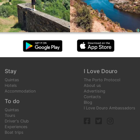
Stay
I Love Douro
Quintas
The Porto Protocol
Hotels
About us
Accommodation
Advertising
Contacts
To do
Blog
I Love Douro Ambassadors
Quintas
Tours
Driver's Club
Experiences
Boat trips